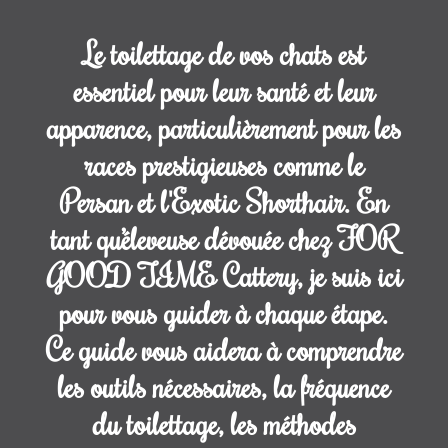
en
cours
Le toilettage de vos chats est
Anciens
essentiel pour leur santé et leur
chatons
apparence, particulièrement pour les
L’Exotic
races prestigieuses comme le
Shorthair
Le
Persan et l'Exotic Shorthair. En
chat
tant qu’éleveuse dévouée chez FOR
Persan
GOOD TIME Cattery, je suis ici
Toilettage
des
pour vous guider à chaque étape.
Chats
Ce guide vous aidera à comprendre
Persans
et
les outils nécessaires, la fréquence
Exotic
du toilettage, les méthodes
Shorthair