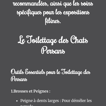
:
recommandées, ainsi que les soins
Guide
spécifiques pour les expositions
Complet
et
félines.
Conseils
d'Expert
Le Toilettage des Chats
L'arrivée
de
Persans
votre
chaton
:
conseils
Outils Essentiels pour le Toilettage des
!
Persans
FAQ
A
1.Brosses et Peignes :
propos
Peigne à dents larges : Pour démêler les
Contact