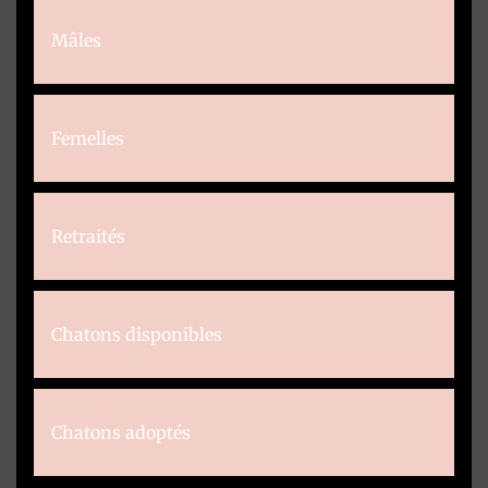
Mâles
Femelles
Retraités
Chatons disponibles
Chatons adoptés