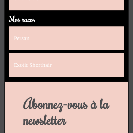
Nos races
Persan
Exotic Shorthair
Abonnez-vous à la
newsletter