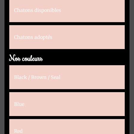
Chatons disponibles
Chatons adoptés
Nos couleurs
Black / Brown / Seal
Blue
Red