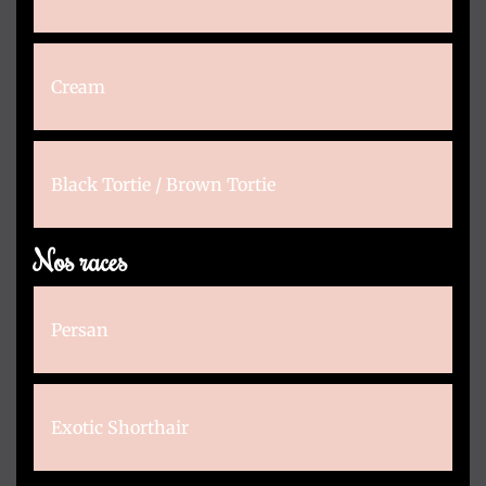
Cream
Black Tortie / Brown Tortie
Nos races
Persan
Exotic Shorthair