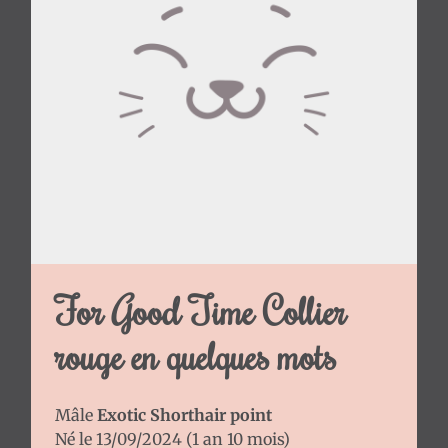
en
cours
Anciens
chatons
L’Exotic
Shorthair
Le
chat
Persan
Toilettage
For Good Time Collier
des
Chats
rouge en quelques mots
Persans
et
Exotic
Mâle
Exotic Shorthair point
Shorthair
Né le 13/09/2024 (1 an 10 mois)