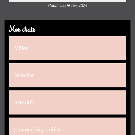
Portée Tiwaz ❤ Thor 2024
Nos chats
Mâles
Femelles
Retraités
Chatons disponibles