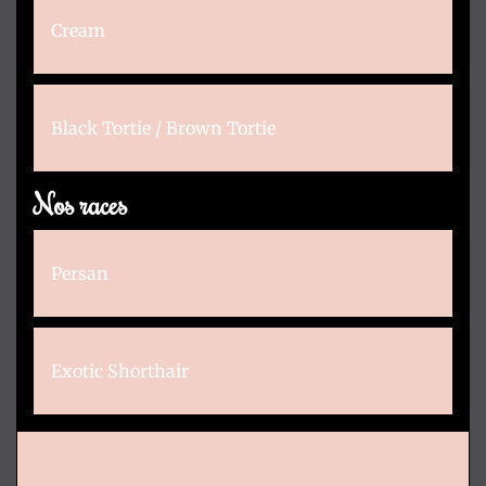
Cream
Black Tortie / Brown Tortie
Nos races
Persan
Exotic Shorthair