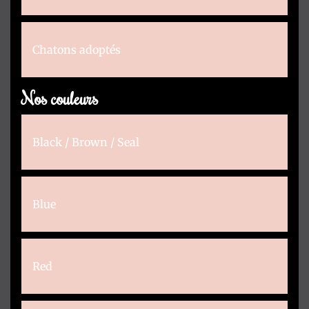
Chatons adoptés
Nos couleurs
Black / Brown / Seal
Blue
Red