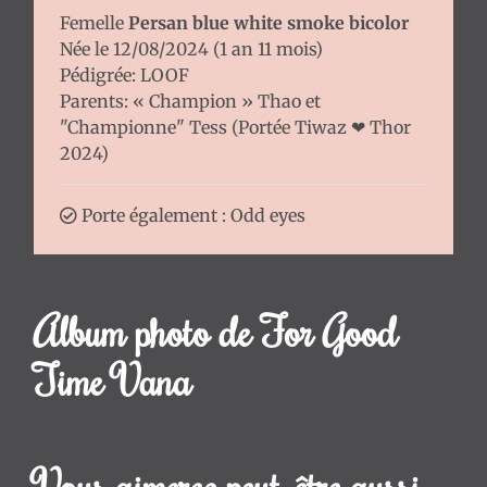
:
Femelle
Persan blue white smoke bicolor
Guide
Née le 12/08/2024 (1 an 11 mois)
Complet
Pédigrée: LOOF
et
Parents:
« Champion » Thao
et
Conseils
"Championne" Tess (
Portée Tiwaz ❤ Thor
d'Expert
2024
)
L'arrivée
de
Porte également : Odd eyes
votre
chaton
:
conseils
Album photo de For Good
!
Time Vana
FAQ
A
propos
Vous aimerez peut-être aussi ...
Contact