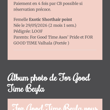
:
Paiement en 4 fois par CB possible si
Guide
réservation précoce.
Complet
et
Femelle
Exotic Shorthair point
Conseils
Née le 29/05/2026 (2 mois 1 sem.)
d'Expert
Pédigrée: LOOF
Parents:
For Good Time Ases’ Pride
et
FOR
L'arrivée
GOOD TIME Valhala
(
Portée
)
de
votre
chaton
:
conseils
Album photo de For Good
!
FAQ
Time Beyla
A
propos
For Good Time Beyla vous
Contact