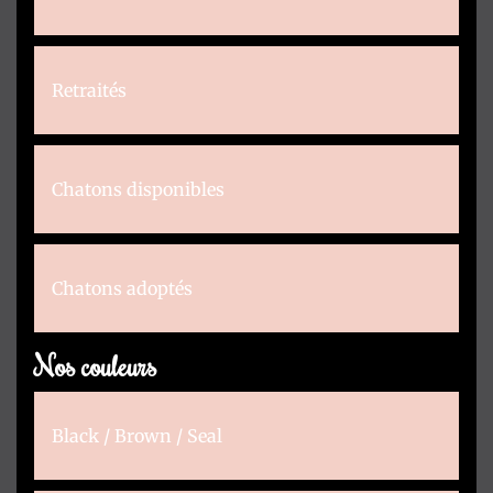
Retraités
Chatons disponibles
Chatons adoptés
Nos couleurs
Black / Brown / Seal