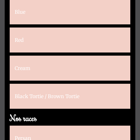
Blue
Red
Cream
Black Tortie / Brown Tortie
Nos races
Persan