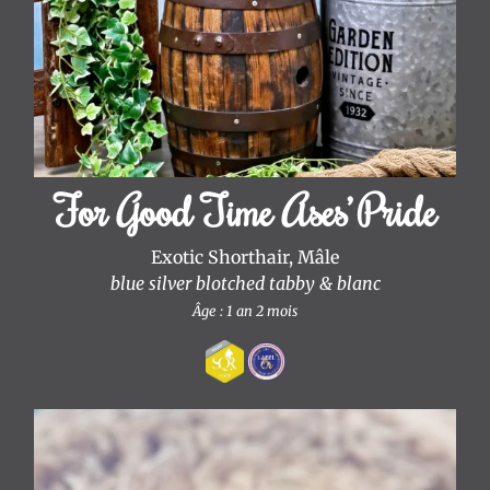
en
cours
Anciens
chatons
L’Exotic
Shorthair
For Good Time Ases’ Pride
Le
chat
Exotic Shorthair, Mâle
Persan
blue silver blotched tabby & blanc
Toilettage
Âge : 1 an 2 mois
des
Chats
Persans
et
Exotic
Shorthair