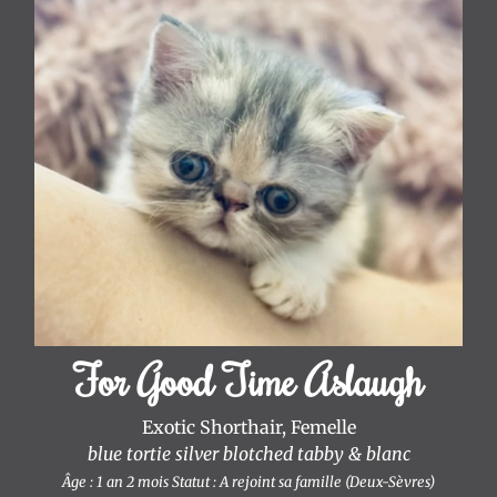
:
Guide
Complet
et
Conseils
d'Expert
L'arrivée
de
votre
chaton
:
conseils
!
For Good Time Aslaugh
FAQ
A
Exotic Shorthair, Femelle
propos
blue tortie silver blotched tabby & blanc
Contact
Âge : 1 an 2 mois
Statut : A rejoint sa famille (Deux-Sèvres)