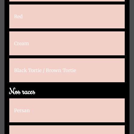
Red
Cream
Black Tortie / Brown Tortie
Nos races
Persan