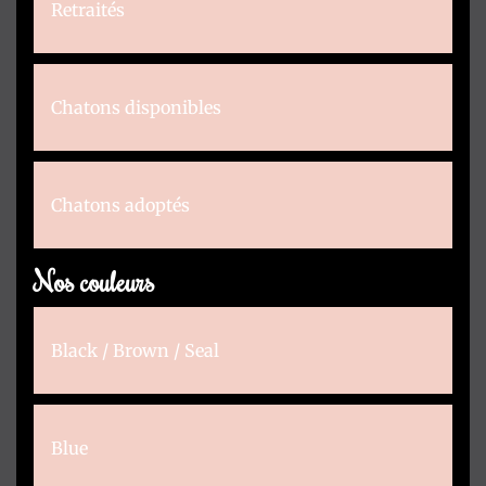
Retraités
Chatons disponibles
Chatons adoptés
Nos couleurs
Black / Brown / Seal
Blue