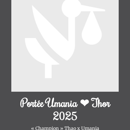
Portée Umania ❤ Thor
2025
« Champion » Thao x Umania