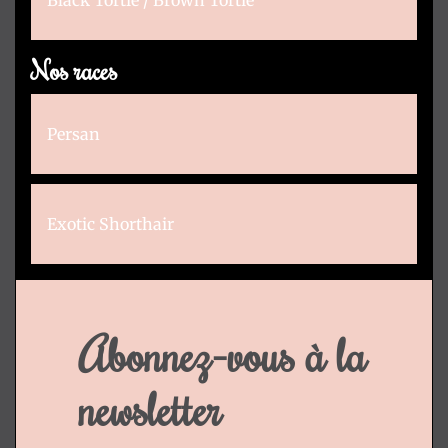
Black Tortie / Brown Tortie
Nos races
Persan
Exotic Shorthair
Abonnez-vous à la
newsletter